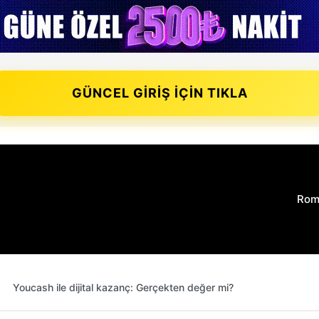
GÜNCEL GİRİŞ İÇİN TIKLA
Rom
Youcash ile dijital kazanç: Gerçekten değer mi?