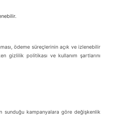
ebilir.
nması, ödeme süreçlerinin açık ve izlenebilir
en gizlilik politikası ve kullanım şartlarını
rmun sunduğu kampanyalara göre değişkenlik