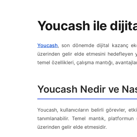
Youcash ile diji
Youcash
, son dönemde dijital kazanç ekos
üzerinden gelir elde etmesini hedefleyen y
temel özellikleri, çalışma mantığı, avantajl
Youcash Nedir ve Nası
Youcash, kullanıcıların belirli görevler, et
tanımlanabilir. Temel mantık, platformun 
üzerinden gelir elde etmesidir.