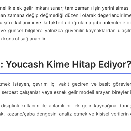
nellikle ek gelir imkanı sunar; tam zamanlı işin yerini alma
an zamana değip değmediği düzenli olarak değerlendirilmel
 şifre kullanımı ve iki faktörlü doğrulama gibi önlemlerle d
 ve güncel bilgilere yalnızca güvenilir kaynaklardan ulaşıl
 kontrol sağlanabilir.
: Youcash Kime Hitap Ediyor
etmek isteyen, çevrim içi vakit geçiren ve basit görevl
, serbest çalışanlar veya esnek gelir modeli arayan bireyler iç
siplinli kullanım ile anlamlı bir ek gelir kaynağına dönü
ak, kazanç/çaba dengesini analiz etmek ve kişisel verilerin 