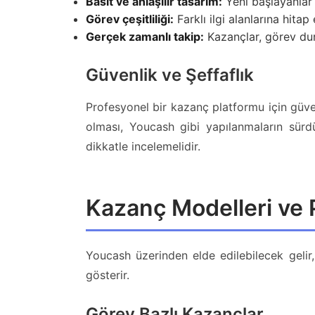
Basit ve anlaşılır tasarım:
Yeni başlayanlar 
Görev çeşitliliği:
Farklı ilgi alanlarına hita
Gerçek zamanlı takip:
Kazançlar, görev dur
Güvenlik ve Şeffaflık
Profesyonel bir kazanç platformu için güvenl
olması, Youcash gibi yapılanmaların sürdürül
dikkatle incelemelidir.
Kazanç Modelleri ve P
Youcash üzerinden elde edilebilecek gelir
gösterir.
Görev Bazlı Kazançlar