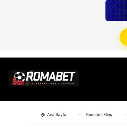
Ana Sayfa
Romabet Giriş