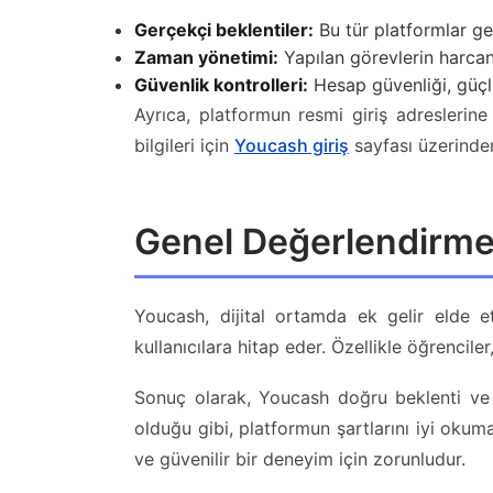
Gerçekçi beklentiler:
Bu tür platformlar ge
Zaman yönetimi:
Yapılan görevlerin harcan
Güvenlik kontrolleri:
Hesap güvenliği, güçlü
Ayrıca, platformun resmi giriş adreslerine
bilgileri için
Youcash giriş
sayfası üzerinden
Genel Değerlendirme
Youcash, dijital ortamda ek gelir elde 
kullanıcılara hitap eder. Özellikle öğrenciler
Sonuç olarak, Youcash doğru beklenti ve di
olduğu gibi, platformun şartlarını iyi okum
ve güvenilir bir deneyim için zorunludur.