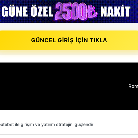
GÜNCEL GİRİŞ İÇİN TIKLA
Rom
utebet ile girişim ve yatırım stratejini güçlendir