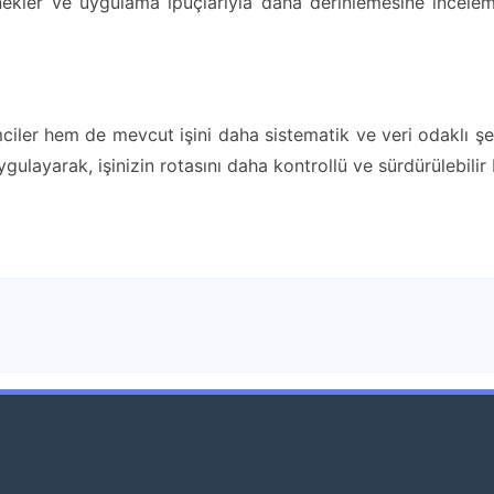
ekler ve uygulama ipuçlarıyla daha derinlemesine inceleme
ciler hem de mevcut işini daha sistematik ve veri odaklı şe
gulayarak, işinizin rotasını daha kontrollü ve sürdürülebilir b