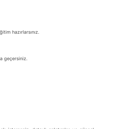
ğitim hazırlarsınız.
ra geçersiniz.