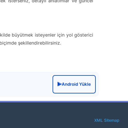
k isterseniz, detaylı anlatımlar ve güncel
kilde büyütmek isteyenler için yol gösterici
içimde şekillendirebilirsiniz.
Android
Yükle
XML Sitemap