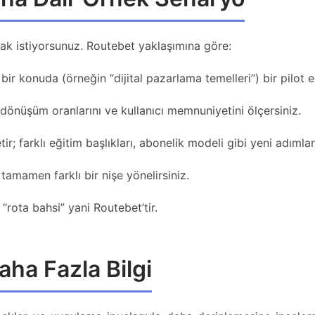
mak istiyorsunuz. Routebet yaklaşımına göre:
 bir konuda (örneğin “dijital pazarlama temelleri”) bir pilot e
p, dönüşüm oranlarını ve kullanıcı memnuniyetini ölçersiniz.
ir; farklı eğitim başlıkları, abonelik modeli gibi yeni adımla
 tamamen farklı bir nişe yönelirsiniz.
“rota bahsi” yani Routebet’tir.
ha Fazla Bilgi