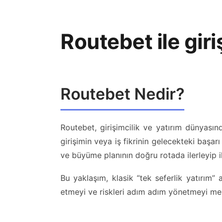
Routebet ile giri
Routebet Nedir?
Routebet, girişimcilik ve yatırım dünyasın
girişimin veya iş fikrinin gelecekteki başarı 
ve büyüme planının doğru rotada ilerleyip i
Bu yaklaşım, klasik “tek seferlik yatırım” a
etmeyi ve riskleri adım adım yönetmeyi mer