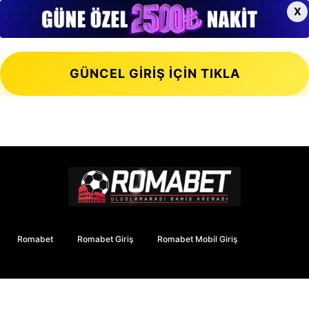
X
GÜNCEL GİRİŞ İÇİN TIKLA
Romabet
Romabet Giriş
Romabet Mobil Giriş