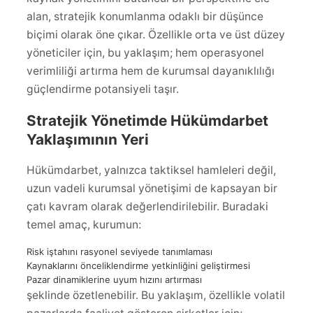
alan, stratejik konumlanma odaklı bir düşünce
biçimi olarak öne çıkar. Özellikle orta ve üst düzey
yöneticiler için, bu yaklaşım; hem operasyonel
verimliliği artırma hem de kurumsal dayanıklılığı
güçlendirme potansiyeli taşır.
Stratejik Yönetimde Hükümdarbet
Yaklaşımının Yeri
Hükümdarbet, yalnızca taktiksel hamleleri değil,
uzun vadeli kurumsal yönetişimi de kapsayan bir
çatı kavram olarak değerlendirilebilir. Buradaki
temel amaç, kurumun:
Risk iştahını rasyonel seviyede tanımlaması
Kaynaklarını önceliklendirme yetkinliğini geliştirmesi
Pazar dinamiklerine uyum hızını artırması
şeklinde özetlenebilir. Bu yaklaşım, özellikle volatil