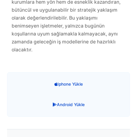
kurumlara hem yön hem de esneklik kazandıran,
bütüncül ve uygulanabilir bir stratejik yaklaşım
olarak değerlendirilebilir. Bu yaklaşımı
benimseyen işletmeler, yalnızca bugünün
koşullarına uyum sağlamakla kalmayacak, aynı
zamanda geleceğin iş modellerine de hazırlıklı
olacaktır.
Iphone
Yükle
Android
Yükle