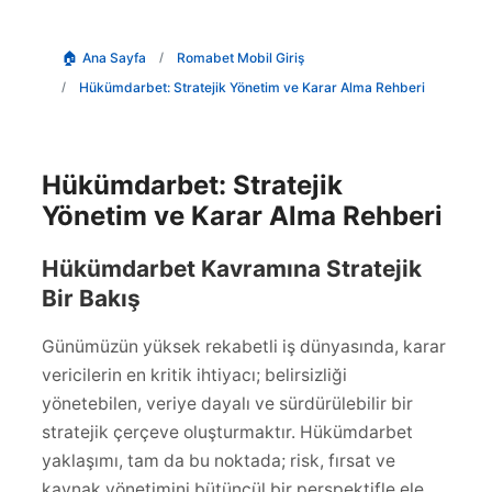
Romabet Mobil Giriş
Ana Sayfa
Hükümdarbet: Stratejik Yönetim ve Karar Alma Rehberi
Hükümdarbet: Stratejik
Yönetim ve Karar Alma Rehberi
Hükümdarbet Kavramına Stratejik
Bir Bakış
Günümüzün yüksek rekabetli iş dünyasında, karar
vericilerin en kritik ihtiyacı; belirsizliği
yönetebilen, veriye dayalı ve sürdürülebilir bir
stratejik çerçeve oluşturmaktır. Hükümdarbet
yaklaşımı, tam da bu noktada; risk, fırsat ve
kaynak yönetimini bütüncül bir perspektifle ele