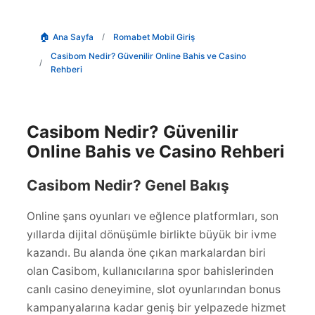
Romabet Mobil Giriş
Ana Sayfa
Casibom Nedir? Güvenilir Online Bahis ve Casino
Rehberi
Casibom Nedir? Güvenilir
Online Bahis ve Casino Rehberi
Casibom Nedir? Genel Bakış
Online şans oyunları ve eğlence platformları, son
yıllarda dijital dönüşümle birlikte büyük bir ivme
kazandı. Bu alanda öne çıkan markalardan biri
olan Casibom, kullanıcılarına spor bahislerinden
canlı casino deneyimine, slot oyunlarından bonus
kampanyalarına kadar geniş bir yelpazede hizmet