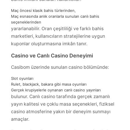
Maç öncesi klasik bahis türlerinden,
Maç esnasında anlık oranlarla sunulan canlı bahis
seçeneklerinden
yararlanabilir. Oran çeşitliliği ve farklı bahis
marketleri, kullanıcıların stratejilerine uygun
kuponlar oluşturmasına imkân tanır.
Casino ve Canlı Casino Deneyimi
Casibom üzerinde sunulan casino bölümünde:
Slot oyunları
Rulet, blackjack, bakara gibi masa oyunları
Gerçek krupiyelerle oynanan canlı casino yayınları
bulunur. Canlı casino tarafında gerçek zamanlı
yayın kalitesi ve çoklu masa seçenekleri, fiziksel
casino atmosferine yakın bir deneyim sunmayı
amaçlar.