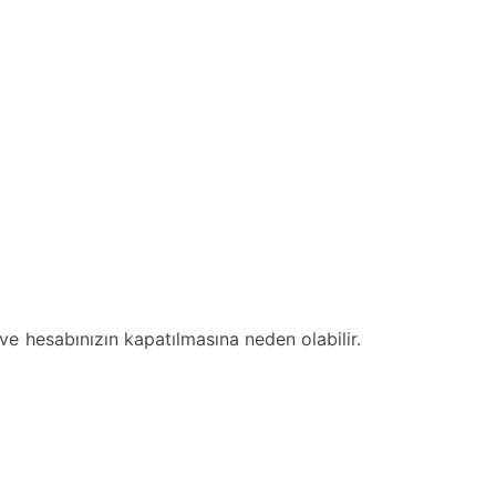
 ve hesabınızın kapatılmasına neden olabilir.